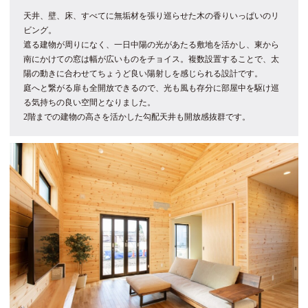
天井、壁、床、すべてに無垢材を張り巡らせた木の香りいっぱいのリ
ビング。
遮る建物が周りになく、一日中陽の光があたる敷地を活かし、東から
南にかけての窓は幅が広いものをチョイス。複数設置することで、太
陽の動きに合わせてちょうど良い陽射しを感じられる設計です。
庭へと繋がる扉も全開放できるので、光も風も存分に部屋中を駆け巡
る気持ちの良い空間となりました。
2階までの建物の高さを活かした勾配天井も開放感抜群です。