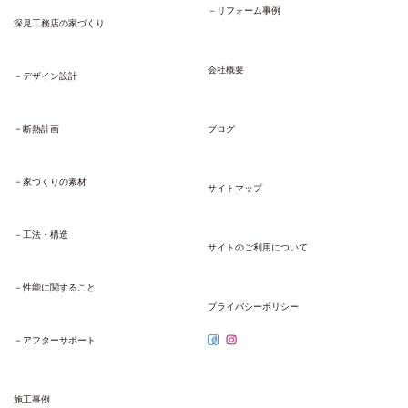
－リフォーム事例
深見工務店の家づくり
会社概要
－デザイン設計
－断熱計画
ブログ
－家づくりの素材
サイトマップ
－工法・構造
サイトのご利用について
－性能に関すること
プライバシーポリシー
－アフターサポート
施工事例